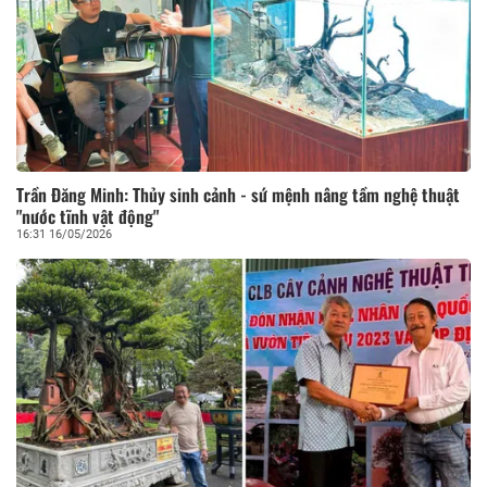
truyền thông.
Trần Đăng Minh: Thủy sinh cảnh - sứ mệnh nâng tầm nghệ thuật
"nước tĩnh vật động"
16:31 16/05/2026