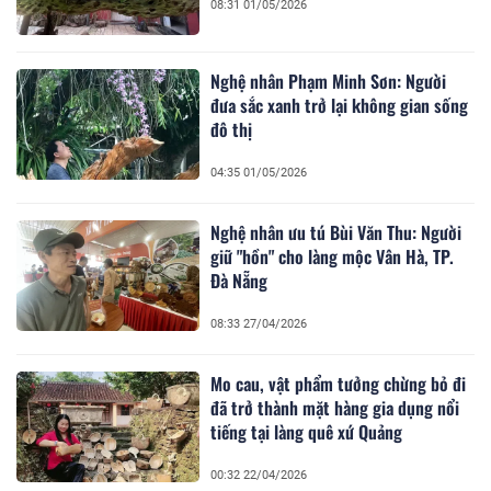
08:31 01/05/2026
Nghệ nhân Phạm Minh Sơn: Người
đưa sắc xanh trở lại không gian sống
đô thị
04:35 01/05/2026
Nghệ nhân ưu tú Bùi Văn Thu: Người
giữ "hồn" cho làng mộc Vân Hà, TP.
Đà Nẵng
08:33 27/04/2026
Mo cau, vật phẩm tưởng chừng bỏ đi
đã trở thành mặt hàng gia dụng nổi
tiếng tại làng quê xứ Quảng
00:32 22/04/2026