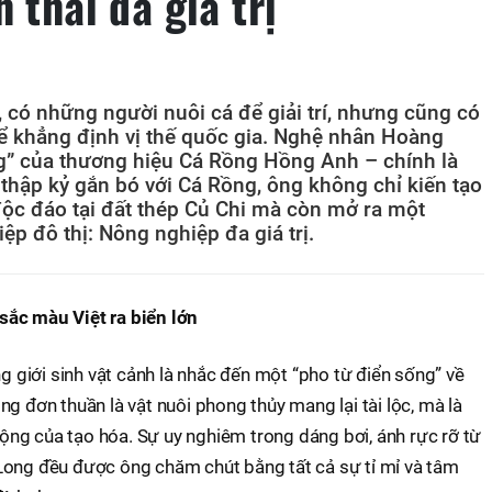
 thái đa giá trị
, có những người nuôi cá để giải trí, nhưng cũng có
 khẳng định vị thế quốc gia. Nghệ nhân Hoàng
” của thương hiệu Cá Rồng Hồng Anh – chính là
thập kỷ gắn bó với Cá Rồng, ông không chỉ kiến tạo
độc đáo tại đất thép Củ Chi mà còn mở ra một
p đô thị: Nông nghiệp đa giá trị.
sắc màu Việt ra biển lớn
giới sinh vật cảnh là nhắc đến một “pho từ điển sống” về
g đơn thuần là vật nuôi phong thủy mang lại tài lộc, mà là
ng của tạo hóa. Sự uy nghiêm trong dáng bơi, ánh rực rỡ từ
Long đều được ông chăm chút bằng tất cả sự tỉ mỉ và tâm