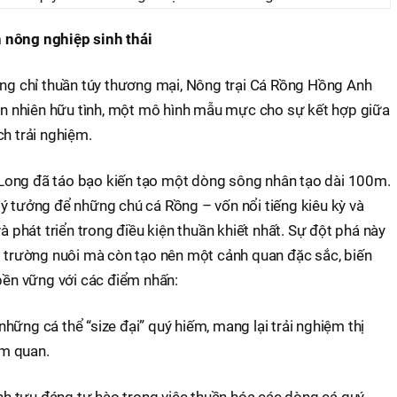
 nông nghiệp sinh thái
ống chỉ thuần túy thương mại, Nông trại Cá Rồng Hồng Anh
iên nhiên hữu tình, một mô hình mẫu mực cho sự kết hợp giữa
ch trải nghiệm.
Long đã táo bạo kiến tạo một dòng sông nhân tạo dài 100m.
ý tưởng để những chú cá Rồng – vốn nổi tiếng kiêu kỳ và
và phát triển trong điều kiện thuần khiết nhất. Sự đột phá này
i trường nuôi mà còn tạo nên một cảnh quan đặc sắc, biến
 bền vững với các điểm nhấn:
hững cá thể “size đại” quý hiếm, mang lại trải nghiệm thị
m quan.
 tựu đáng tự hào trong việc thuần hóa các dòng cá quý