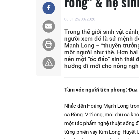
rồng" & hệ sinh
08:31 25/03/2026
Trong thế giới sinh vật cảnh
người xem đó là sứ mệnh để
Mạnh Long – “thuyền trưởng
một người như thế. Hơn hai 
nên một “ốc đảo” sinh thái 
hướng đi mới cho nông nghiệ
Tầm vóc người tiên phong: Đưa 
Nhắc đến Hoàng Mạnh Long trong 
cá Rồng. Với ông, mỗi chú cá khôn
một tác phẩm nghệ thuật sống độ
từng phiến vảy Kim Long, Huyết 