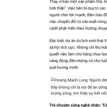
Thay vì bán một sản phẩm thô, ô
tinh thần”. Việc bền bỉ duy trì 
người chơi lớn mạnh, đảm bảo đầ
việc chuyển đổi từ sản xuất nông
cảnh phát triển theo hướng chuyê
Đặc biệt, dự án du lịch sinh thái
xã hội tích cực. Không chỉ thu hút
quyết việc làm cho hàng chục la
năng động đến những cô chú tuổi 
quê hương mình.
Đây không chỉ là nơi để ăn uốn
lượng sống, tìm thấy sự kết nối
Trò chuyện cùng nghệ nhân: "Cá 