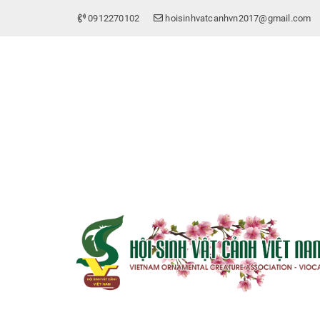
0912270102
hoisinhvatcanhvn2017@gmail.com