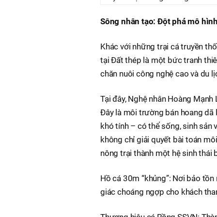
Sông nhân tạo: Đột phá mô hình
Khác với những trại cá truyền th
tại Đất thép là một bức tranh th
chăn nuôi công nghệ cao và du lị
Tại đây, Nghệ nhân Hoàng Mạnh 
Đây là môi trường bán hoang dã l
khó tính – có thể sống, sinh sản 
không chỉ giải quyết bài toán mô
nông trại thành một hệ sinh thái
Hồ cá 30m “khủng”: Nơi bảo tồn n
giác choáng ngợp cho khách tha
Thương hiệu cá Rồng SSVN: Thành