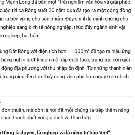
ng Mạnh Long đã bán một “trải nghiệm văn hóa và giải pháp
các cuộc thi cá Rồng suốt 20 năm qua đã tạo ra một cộng đồng
u ra bền vững cho sản phẩm. Đây chính là minh chứng cho
 nghiệp sang kinh tế nông nghiệp, thúc đẩy ngành sinh vật
n nghiệp, bài bản.
 Vùng Đất Rồng với diện tích hơn 11.000m² đã tạo ra hiệu ứng
 hàng nghìn lượt khách mỗi dịp cuối tuần, trang trại còn giải
o động địa phương với thu nhập ổn định. Từ những thanh niên
trung niên đều tìm thấy công việc phù hợp ngay trên chính
g đơn thuần, mà còn là nơi để mỗi chúng ta tiếp thêm năng
 chân thành nhất với gia đình và thân hữu
Rồng là duyên, là nghiệp và là niềm tự hào Việt"