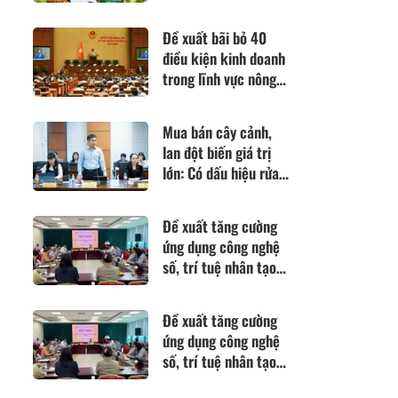
thức về các quy định
SPS
Đề xuất bãi bỏ 40
điều kiện kinh doanh
trong lĩnh vực nông
nghiệp và môi trường
Mua bán cây cảnh,
lan đột biến giá trị
lớn: Có dấu hiệu rửa
tiền hay không?
Đề xuất tăng cường
ứng dụng công nghệ
số, trí tuệ nhân tạo
để nâng cao hiệu quả
tiếp cận pháp luật
Đề xuất tăng cường
ứng dụng công nghệ
số, trí tuệ nhân tạo
để nâng cao hiệu quả