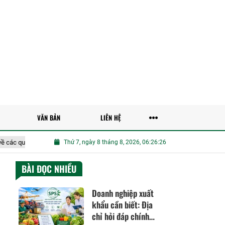
VĂN BẢN
LIÊN HỆ
định SPS
Đề xuất tăng cường ứng dụng công nghệ số, trí tuệ nhân tạo 
Thứ 7, ngày 8 tháng 8, 2026, 06:26:27
BÀI ĐỌC NHIỀU
Doanh nghiệp xuất
khẩu cần biết: Địa
chỉ hỏi đáp chính