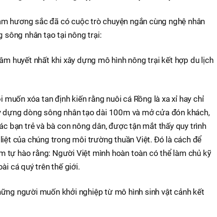
am hương sắc đã có cuộc trò chuyện ngắn cùng nghệ nhân
ông nhân tạo tại nông trại:
tâm huyết nhất khi xây dựng mô hình nông trại kết hợp du lịch
uốn xóa tan định kiến rằng nuôi cá Rồng là xa xỉ hay chỉ
ây dựng dòng sông nhân tạo dài 100m và mở cửa đón khách,
các bạn trẻ và bà con nông dân, được tận mắt thấy quy trình
liệt của chúng trong môi trường thuần Việt. Đó là cách để
iềm tự hào rằng: Người Việt mình hoàn toàn có thể làm chủ kỹ
ài cá quý trên thế giới.
hững người muốn khởi nghiệp từ mô hình sinh vật cảnh kết