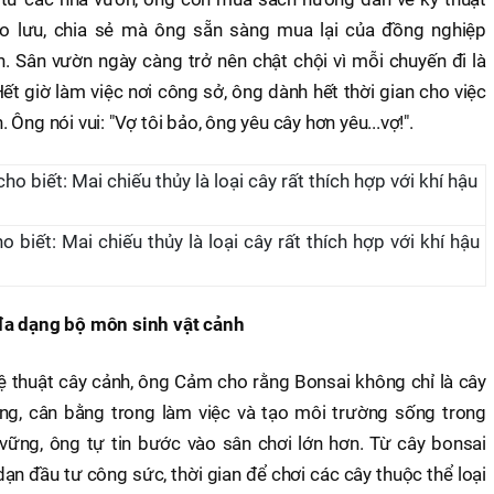
ao lưu, chia sẻ mà ông sẵn sàng mua lại của đồng nghiệp
 Sân vườn ngày càng trở nên chật chội vì mỗi chuyến đi là
t giờ làm việc nơi công sở, ông dành hết thời gian cho việc
Ông nói vui: "Vợ tôi bảo, ông yêu cây hơn yêu...vợ!".
iết: Mai chiếu thủy là loại cây rất thích hợp với khí hậu
đa dạng bộ môn sinh vật cảnh
 thuật cây cảnh, ông Cảm cho rằng Bonsai không chỉ là cây
ặng, cân bằng trong làm việc và tạo môi trường sống trong
 vững, ông tự tin bước vào sân chơi lớn hơn. Từ cây bonsai
ạn đầu tư công sức, thời gian để chơi các cây thuộc thể loại