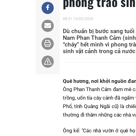
phong trào sin
08:31 15/05/2026
Dù chuẩn bị bước sang tuổi 
Nam Phan Thanh Cảm (sinh 
“cháy” hết mình vì phong trà
sinh vật cảnh trong cả nước
Quê hương, nơi khởi nguồn đa
Ông Phan Thanh Cảm đam mê cây 
trồng, uốn tỉa cây cảnh đã ngấm
Phổ, tỉnh Quảng Ngãi cũ) là chiế
thường đi thăm những các nhà v
Ông kể: "Các nhà vườn ở quê họ 