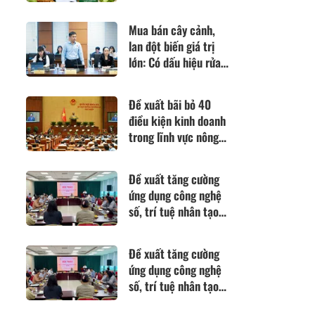
thức về các quy định
SPS
Mua bán cây cảnh,
lan đột biến giá trị
lớn: Có dấu hiệu rửa
tiền hay không?
Đề xuất bãi bỏ 40
điều kiện kinh doanh
trong lĩnh vực nông
nghiệp và môi trường
Đề xuất tăng cường
ứng dụng công nghệ
số, trí tuệ nhân tạo
để nâng cao hiệu quả
tiếp cận pháp luật
Đề xuất tăng cường
ứng dụng công nghệ
số, trí tuệ nhân tạo
để nâng cao hiệu quả