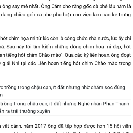
à ông say mê nhất. Ông Cảm cho rằng gốc cà phê lâu năm là
nh dáng nhiều gốc cà phê phù hợp cho việc làm các kệ trưng
 hót chim họa mi từ lúc còn là công chức nhà nước, lúc ấy chỉ
nhà. Sau này tôi tìm kiếm những dòng chim họa mi đẹp, hót
an tiếng hót chim Chào mào”. Qua các kỳ liên hoan, ông đoạt
 giải Nhì tại các Liên hoan tiếng hót chim Chào mào trong
trồng trong chậu cạn, ít đất nhưng Nghệ nhân Phan Thanh
n ra trái thường xuyên
 vật cảnh, năm 2017 ông đã tập hợp được hơn 15 hội viên