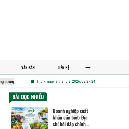
VĂN BẢN
LIÊN HỆ
ụng công nghệ số, trí tuệ nhân tạo để nâng cao hiệu quả tiếp cận pháp luật
Thứ 7, ngày 8 tháng 8, 2026, 03:27:25
BÀI ĐỌC NHIỀU
Doanh nghiệp xuất
khẩu cần biết: Địa
chỉ hỏi đáp chính