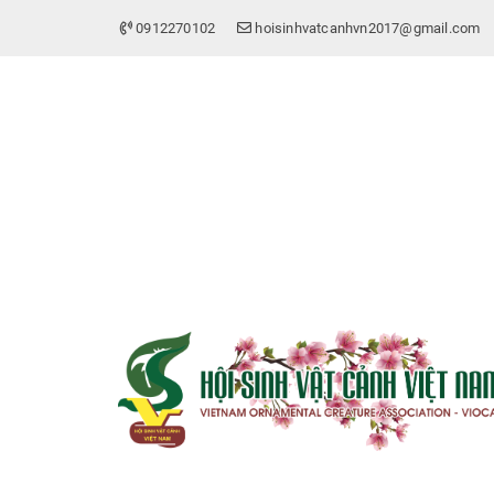
0912270102
hoisinhvatcanhvn2017@gmail.com