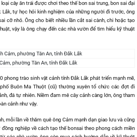
 loại cây ăn trái được chơi theo thế bon sai trung, bon sai đại
k Lắk, tự học hỏi kinh nghiệm của những người đi trước, ông
i cỡ nhỏ. Ông cho biết nhiều lần cắt sai cành, chi hoặc tạo
uật, vậy là ông chạy đến các nhà vườn để tìm hiểu kỹ thuật
Cảm, phường Tân An, tỉnh Đắk Lắk
phong trào sinh vật cảnh tỉnh Đắk Lắk phát triển mạnh mẽ,
h phố Buôn Ma Thuột (cũ) thường xuyên tổ chức các đợt đi
cảnh, đá tự nhiên. Niềm đam mê cây cảnh càng lớn, ông tham
oàn cảnh như vậy.
cảnh, mỗi lần về thăm quê ông Cảm mạnh dạn giao lưu và cũng
ừ đồng nghiệp về cách tạo thế bonsai theo phong cách miền
 từ các nhà vườn, ông còn mua sách hướng dẫn về kỹ thuật