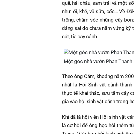
quê, hải châu, sam trái và một số
như: ổỉ, khế, vũ sữa, cốc… Về Đắ
trồng, chăm sóc những cây bonsa
dáng sai do chưa nắm vứng kỹ th
cắt, tỉa cây cảnh.
Một góc nhà vườn Phan Thanh 
Theo ông Cảm, khoảng năm 2000 
nhất là Hội Sinh vật cảnh thàn
thực tế khai thác, sưu tầm cây 
gia vào hội sinh vật cảnh trong h
Khi đã là hội viên Hội sinh vật 
là cơ hội để ông học hỏi thêm t
Trung. Vừa học hỏi kinh nghiệm