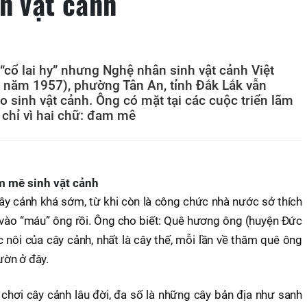
h vật cảnh
“cổ lai hy” nhưng Nghệ nhân sinh vật cảnh Việt
năm 1957), phường Tân An, tỉnh Đắk Lắk vẫn
o sinh vật cảnh. Ông có mặt tại các cuộc triển lãm
 chỉ vì hai chữ: đam mê
m mê sinh vật cảnh
cảnh khá sớm, từ khi còn là công chức nhà nước sở thích
 vào “máu” ông rồi. Ông cho biết: Quê hương ông (huyện Đức
c nôi của cây cảnh, nhất là cây thế, mỗi lần về thăm quê ông
ườn ở đây.
chơi cây cảnh lâu đời, đa số là những cây bản địa như sanh