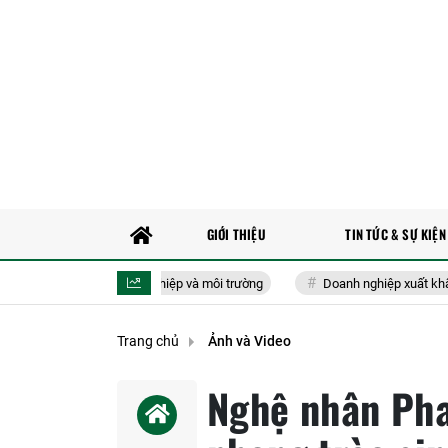
GIỚI THIỆU
TIN TỨC & SỰ KIỆN
ĩnh vực nông nghiệp và môi trường
Doanh nghiệp xuất khẩu cần biết: Đị
Trang chủ
Ảnh và Video
Nghệ nhân Pha