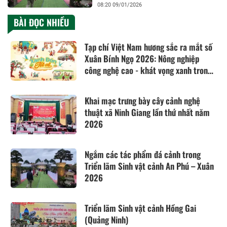
08:20 09/01/2026
BÀI ĐỌC NHIỀU
Tạp chí Việt Nam hương sắc ra mắt số
Xuân Bính Ngọ 2026: Nông nghiệp
công nghệ cao - khát vọng xanh trong
kỷ nguyên mới
Khai mạc trưng bày cây cảnh nghệ
thuật xã Ninh Giang lần thứ nhất năm
2026
Ngắm các tác phẩm đá cảnh trong
Triển lãm Sinh vật cảnh An Phú – Xuân
2026
Triển lãm Sinh vật cảnh Hồng Gai
(Quảng Ninh)