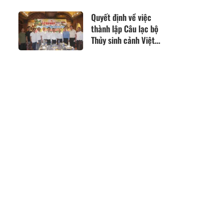
mới toàn diện
Quyết định về việc
thành lập Câu lạc bộ
Thủy sinh cảnh Việt
Nam