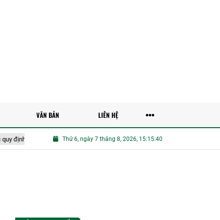
VĂN BẢN
LIÊN HỆ
ịnh SPS
Đề xuất tăng cường ứng dụng công nghệ số, trí tuệ nhân tạo để
Thứ 6, ngày 7 tháng 8, 2026, 15:15:41