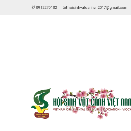
0912270102
hoisinhvatcanhvn2017@gmail.com