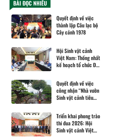
BÀI ĐỌC NHIỀU
Quyết định về việc
thành lập Câu lạc bộ
Cây cảnh 1978
Hội Sinh vật cảnh
Việt Nam: Thống nhất
kế hoạch tổ chức Đại
hội khóa VIII và định
hướng phát triển
Quyết định về việc
năm 2026
công nhận “Nhà vườn
Sinh vật cảnh tiêu
biểu” năm 2025
Triển khai phong trào
thi đua 2026: Hội
Sinh vật cảnh Việt
Nam quyết tâm đổi