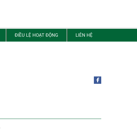
ĐIỀU LỆ HOẠT ĐỘNG
LIÊN HỆ
.