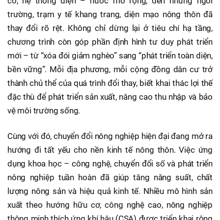
cố, hệ thống điện – nước mở rộng, đến những ngôi
trường, trạm y tế khang trang, diện mạo nông thôn đã
thay đổi rõ rệt. Không chỉ dừng lại ở tiêu chí hạ tầng,
chương trình còn góp phần định hình tư duy phát triển
mới – từ “xóa đói giảm nghèo” sang “phát triển toàn diện,
bền vững”. Mỗi địa phương, mỗi cộng đồng dân cư trở
thành chủ thể của quá trình đổi thay, biết khai thác lợi thế
đặc thù để phát triển sản xuất, nâng cao thu nhập và bảo
vệ môi trường sống.
Cùng với đó, chuyển đổi nông nghiệp hiện đại đang mở ra
hướng đi tất yếu cho nền kinh tế nông thôn. Việc ứng
dụng khoa học – công nghệ, chuyển đổi số và phát triển
nông nghiệp tuần hoàn đã giúp tăng năng suất, chất
lượng nông sản và hiệu quả kinh tế. Nhiều mô hình sản
xuất theo hướng hữu cơ, công nghệ cao, nông nghiệp
thông minh thích ứng khí hậu (CSA) được triển khai rộng