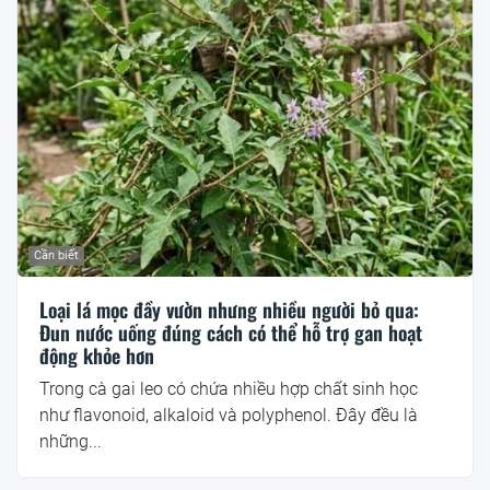
Cần biết
Loại lá mọc đầy vườn nhưng nhiều người bỏ qua:
Đun nước uống đúng cách có thể hỗ trợ gan hoạt
động khỏe hơn
Trong cà gai leo có chứa nhiều hợp chất sinh học
như flavonoid, alkaloid và polyphenol. Đây đều là
những...