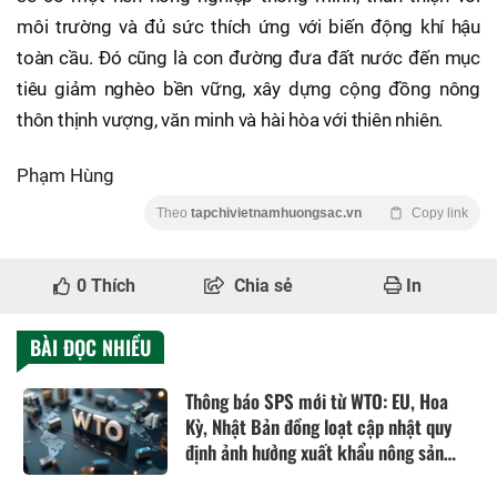
môi trường và đủ sức thích ứng với biến động khí hậu
toàn cầu. Đó cũng là con đường đưa đất nước đến mục
tiêu giảm nghèo bền vững, xây dựng cộng đồng nông
thôn thịnh vượng, văn minh và hài hòa với thiên nhiên.
Phạm Hùng
Theo
tapchivietnamhuongsac.vn
Copy link
0
Thích
Chia sẻ
In
BÀI ĐỌC NHIỀU
Thông báo SPS mới từ WTO: EU, Hoa
Kỳ, Nhật Bản đồng loạt cập nhật quy
định ảnh hưởng xuất khẩu nông sản
Việt