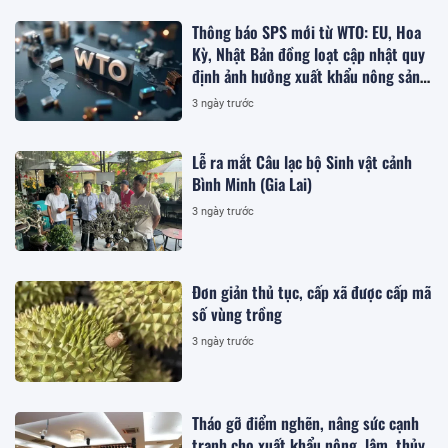
Thông báo SPS mới từ WTO: EU, Hoa
Kỳ, Nhật Bản đồng loạt cập nhật quy
định ảnh hưởng xuất khẩu nông sản
Việt
3 ngày trước
Lễ ra mắt Câu lạc bộ Sinh vật cảnh
Bình Minh (Gia Lai)
3 ngày trước
Đơn giản thủ tục, cấp xã được cấp mã
số vùng trồng
3 ngày trước
Tháo gỡ điểm nghẽn, nâng sức cạnh
tranh cho xuất khẩu nông, lâm, thủy