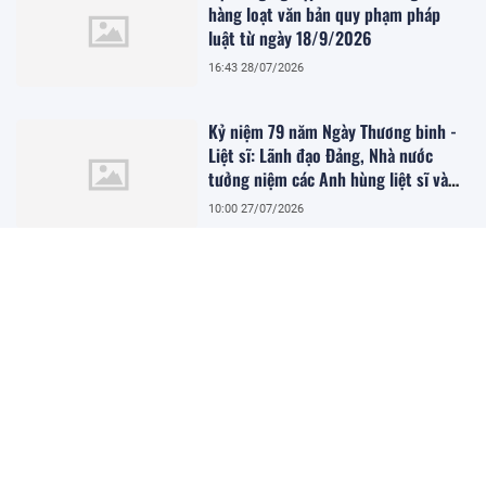
hàng loạt văn bản quy phạm pháp
luật từ ngày 18/9/2026
16:43 28/07/2026
Kỷ niệm 79 năm Ngày Thương binh -
Liệt sĩ: Lãnh đạo Đảng, Nhà nước
tưởng niệm các Anh hùng liệt sĩ và
viếng Chủ tịch Hồ Chí Minh
10:00 27/07/2026
Hai phương pháp xác định mức chi
trả dịch vụ hấp thụ, lưu giữ carbon
của rừng
11:48 25/07/2026
Mã số vùng trồng trở thành hạ tầng
của xuất khẩu nông sản
16:13 24/07/2026