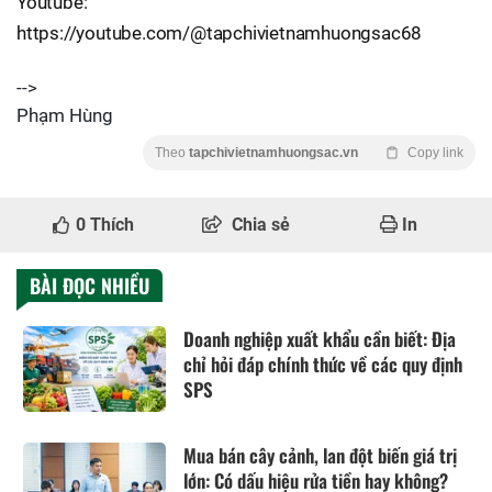
Youtube:
https://youtube.com/@tapchivietnamhuongsac68
-->
Phạm Hùng
Theo
tapchivietnamhuongsac.vn
Copy link
0
Thích
Chia sẻ
In
BÀI ĐỌC NHIỀU
Doanh nghiệp xuất khẩu cần biết: Địa
chỉ hỏi đáp chính thức về các quy định
SPS
Mua bán cây cảnh, lan đột biến giá trị
lớn: Có dấu hiệu rửa tiền hay không?