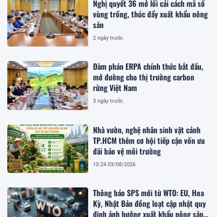
Nghị quyết 36 mở lối cải cách mã số
vùng trồng, thúc đẩy xuất khẩu nông
sản
2 ngày trước
Đàm phán ERPA chính thức bắt đầu,
mở đường cho thị trường carbon
rừng Việt Nam
3 ngày trước
Nhà vườn, nghệ nhân sinh vật cảnh
TP.HCM thêm cơ hội tiếp cận vốn ưu
đãi bảo vệ môi trường
10:24 03/08/2026
Thông báo SPS mới từ WTO: EU, Hoa
Kỳ, Nhật Bản đồng loạt cập nhật quy
định ảnh hưởng xuất khẩu nông sản