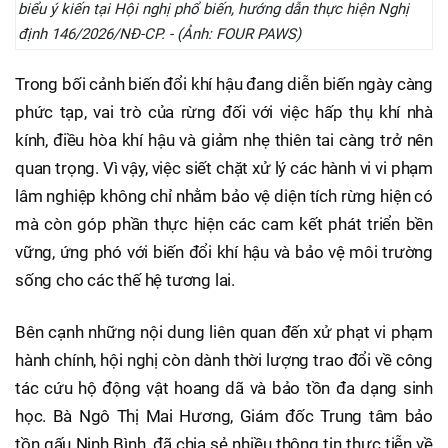
biểu ý kiến tại Hội nghị phổ biến, hướng dẫn thực hiện Nghị
định 146/2026/NĐ-CP. - (Ảnh: FOUR PAWS)
Trong bối cảnh biến đổi khí hậu đang diễn biến ngày càng
phức tạp, vai trò của rừng đối với việc hấp thụ khí nhà
kính, điều hòa khí hậu và giảm nhẹ thiên tai càng trở nên
quan trọng. Vì vậy, việc siết chặt xử lý các hành vi vi phạm
lâm nghiệp không chỉ nhằm bảo vệ diện tích rừng hiện có
mà còn góp phần thực hiện các cam kết phát triển bền
vững, ứng phó với biến đổi khí hậu và bảo vệ môi trường
sống cho các thế hệ tương lai.
Bên cạnh những nội dung liên quan đến xử phạt vi phạm
hành chính, hội nghị còn dành thời lượng trao đổi về công
tác cứu hộ động vật hoang dã và bảo tồn đa dạng sinh
học. Bà Ngô Thị Mai Hương, Giám đốc Trung tâm bảo
tồn gấu Ninh Bình, đã chia sẻ nhiều thông tin thực tiễn về