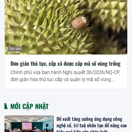
Văn bản
Đơn giản thủ tục, cấp xã được cấp mã số vùng trồng
Chính phủ vừa ban hành Nghị quyết 36/2026/NQ-CP,
đơn giản hóa thủ tục cấp và quản lý mã số vùng...
MỚI CẬP NHẬT
Đề xuất tăng cường ứng dụng công
nghệ số, trí tuệ nhân tạo để nâng cao
hiệu quả tiếp cận pháp luật