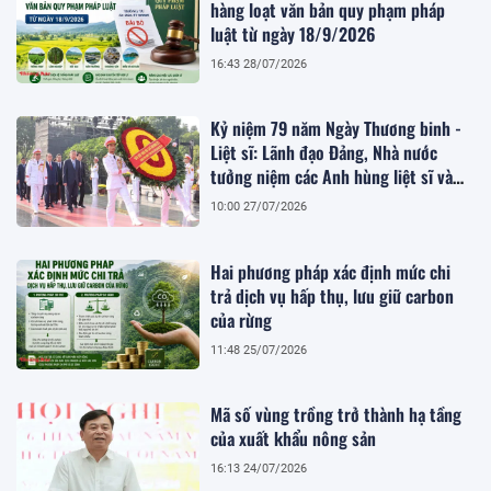
hàng loạt văn bản quy phạm pháp
luật từ ngày 18/9/2026
16:43 28/07/2026
Kỷ niệm 79 năm Ngày Thương binh -
Liệt sĩ: Lãnh đạo Đảng, Nhà nước
tưởng niệm các Anh hùng liệt sĩ và
viếng Chủ tịch Hồ Chí Minh
10:00 27/07/2026
Hai phương pháp xác định mức chi
trả dịch vụ hấp thụ, lưu giữ carbon
của rừng
11:48 25/07/2026
Mã số vùng trồng trở thành hạ tầng
của xuất khẩu nông sản
16:13 24/07/2026