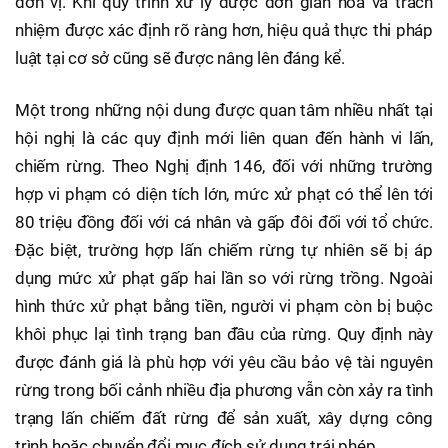
đơn vị. Khi quy trình xử lý được đơn giản hóa và trách
nhiệm được xác định rõ ràng hơn, hiệu quả thực thi pháp
luật tại cơ sở cũng sẽ được nâng lên đáng kể.
Một trong những nội dung được quan tâm nhiều nhất tại
hội nghị là các quy định mới liên quan đến hành vi lấn,
chiếm rừng. Theo Nghị định 146, đối với những trường
hợp vi phạm có diện tích lớn, mức xử phạt có thể lên tới
80 triệu đồng đối với cá nhân và gấp đôi đối với tổ chức.
Đặc biệt, trường hợp lấn chiếm rừng tự nhiên sẽ bị áp
dụng mức xử phạt gấp hai lần so với rừng trồng. Ngoài
hình thức xử phạt bằng tiền, người vi phạm còn bị buộc
khôi phục lại tình trạng ban đầu của rừng. Quy định này
được đánh giá là phù hợp với yêu cầu bảo vệ tài nguyên
rừng trong bối cảnh nhiều địa phương vẫn còn xảy ra tình
trạng lấn chiếm đất rừng để sản xuất, xây dựng công
trình hoặc chuyển đổi mục đích sử dụng trái phép.