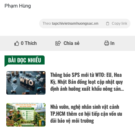
Phạm Hùng
Theo
tapchivietnamhuongsac.vn
Copy link
0
Thích
Chia sẻ
In
BÀI ĐỌC NHIỀU
Thông báo SPS mới từ WTO: EU, Hoa
Kỳ, Nhật Bản đồng loạt cập nhật quy
định ảnh hưởng xuất khẩu nông sản
Việt
Nhà vườn, nghệ nhân sinh vật cảnh
TP.HCM thêm cơ hội tiếp cận vốn ưu
đãi bảo vệ môi trường