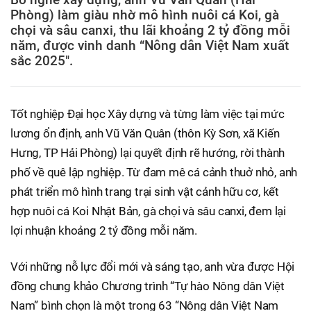
Phòng) làm giàu nhờ mô hình nuôi cá Koi, gà
chọi và sâu canxi, thu lãi khoảng 2 tỷ đồng mỗi
năm, được vinh danh “Nông dân Việt Nam xuất
sắc 2025".
Tốt nghiệp Đại học Xây dựng và từng làm việc tại mức
lương ổn định, anh Vũ Văn Quân (thôn Kỳ Sơn, xã Kiến
Hưng, TP Hải Phòng) lại quyết định rẽ hướng, rời thành
phố về quê lập nghiệp. Từ đam mê cá cảnh thuở nhỏ, anh
phát triển mô hình trang trại sinh vật cảnh hữu cơ, kết
hợp nuôi cá Koi Nhật Bản, gà chọi và sâu canxi, đem lại
lợi nhuận khoảng 2 tỷ đồng mỗi năm.
Với những nỗ lực đổi mới và sáng tạo, anh vừa được Hội
đồng chung khảo Chương trình “Tự hào Nông dân Việt
Nam” bình chọn là một trong 63 “Nông dân Việt Nam