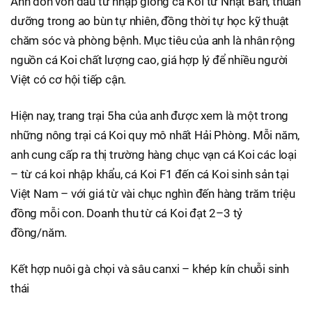
Anh dồn vốn đầu tư nhập giống cá Koi từ Nhật Bản, thuần
dưỡng trong ao bùn tự nhiên, đồng thời tự học kỹ thuật
chăm sóc và phòng bệnh. Mục tiêu của anh là nhân rộng
nguồn cá Koi chất lượng cao, giá hợp lý để nhiều người
Việt có cơ hội tiếp cận.
Hiện nay, trang trại 5ha của anh được xem là một trong
những nông trại cá Koi quy mô nhất Hải Phòng. Mỗi năm,
anh cung cấp ra thị trường hàng chục vạn cá Koi các loại
– từ cá koi nhập khẩu, cá Koi F1 đến cá Koi sinh sản tại
Việt Nam – với giá từ vài chục nghìn đến hàng trăm triệu
đồng mỗi con. Doanh thu từ cá Koi đạt 2–3 tỷ
đồng/năm.
Kết hợp nuôi gà chọi và sâu canxi – khép kín chuỗi sinh
thái