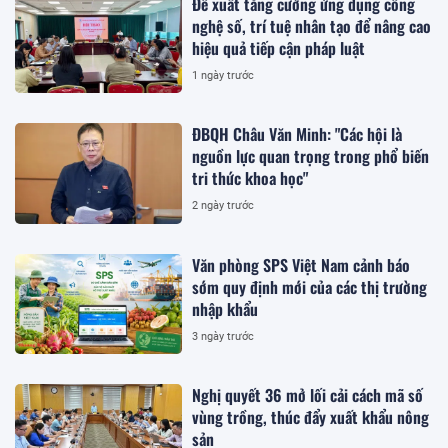
Đề xuất tăng cường ứng dụng công
nghệ số, trí tuệ nhân tạo để nâng cao
hiệu quả tiếp cận pháp luật
1 ngày trước
ĐBQH Châu Văn Minh: "Các hội là
nguồn lực quan trọng trong phổ biến
tri thức khoa học"
2 ngày trước
Văn phòng SPS Việt Nam cảnh báo
sớm quy định mới của các thị trường
nhập khẩu
3 ngày trước
Nghị quyết 36 mở lối cải cách mã số
vùng trồng, thúc đẩy xuất khẩu nông
sản