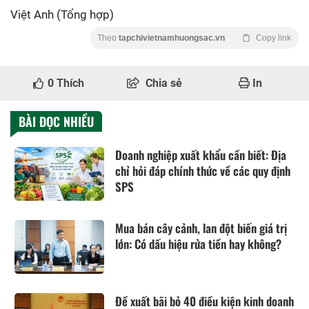
Việt Anh (Tổng hợp)
Theo
tapchivietnamhuongsac.vn
Copy link
0
Thích
Chia sẻ
In
BÀI ĐỌC NHIỀU
Doanh nghiệp xuất khẩu cần biết: Địa
chỉ hỏi đáp chính thức về các quy định
SPS
Mua bán cây cảnh, lan đột biến giá trị
lớn: Có dấu hiệu rửa tiền hay không?
Đề xuất bãi bỏ 40 điều kiện kinh doanh