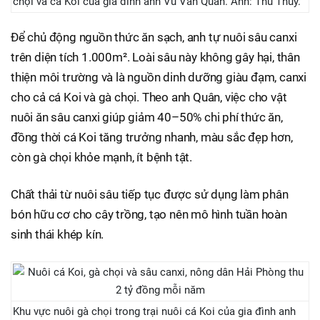
chọi và cá Koi của gia đình anh Vũ Văn Quân. Ảnh: Thu Thủy.
Để chủ động nguồn thức ăn sạch, anh tự nuôi sâu canxi
trên diện tích 1.000m². Loài sâu này không gây hại, thân
thiện môi trường và là nguồn dinh dưỡng giàu đạm, canxi
cho cả cá Koi và gà chọi. Theo anh Quân, việc cho vật
nuôi ăn sâu canxi giúp giảm 40–50% chi phí thức ăn,
đồng thời cá Koi tăng trưởng nhanh, màu sắc đẹp hơn,
còn gà chọi khỏe mạnh, ít bệnh tật.
Chất thải từ nuôi sâu tiếp tục được sử dụng làm phân
bón hữu cơ cho cây trồng, tạo nên mô hình tuần hoàn
sinh thái khép kín.
Khu vực nuôi gà chọi trong trại nuôi cá Koi của gia đình anh