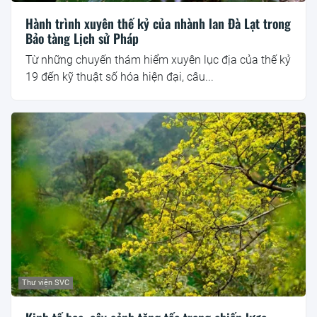
Hành trình xuyên thế kỷ của nhành lan Đà Lạt trong
Bảo tàng Lịch sử Pháp
Từ những chuyến thám hiểm xuyên lục địa của thế kỷ
19 đến kỹ thuật số hóa hiện đại, câu...
Thư viện SVC