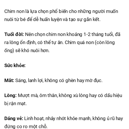
Chim non là lựa chọn phổ biến cho những người muốn
nuôi từ bé để dễ huấn luyện và tạo sự gắn kết.
Tuổi đời:
Nên chọn chim non khoảng 1-2 tháng tuổi, đã
ra lông ổn định, có thể tự ăn. Chim quá non (còn lông
ống) sẽ khó nuôi hơn.
Sức khỏe:
Mắt:
Sáng, lanh lợi, không có ghèn hay mờ đục.
Lông:
Mượt mà, ôm thân, không xù lông hay có dấu hiệu
bị rận mạt.
Dáng vẻ:
Linh hoạt, nhảy nhót khỏe mạnh, không ủ rũ hay
đứng co ro một chỗ.