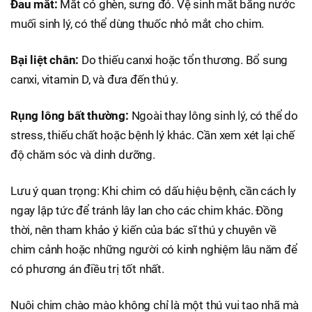
Đau mắt:
Mắt có ghèn, sưng đỏ. Vệ sinh mắt bằng nước
muối sinh lý, có thể dùng thuốc nhỏ mắt cho chim.
Bại liệt chân:
Do thiếu canxi hoặc tổn thương. Bổ sung
canxi, vitamin D, và đưa đến thú y.
Rụng lông bất thường:
Ngoài thay lông sinh lý, có thể do
stress, thiếu chất hoặc bệnh lý khác. Cần xem xét lại chế
độ chăm sóc và dinh dưỡng.
Lưu ý quan trọng: Khi chim có dấu hiệu bệnh, cần cách ly
ngay lập tức để tránh lây lan cho các chim khác. Đồng
thời, nên tham khảo ý kiến của bác sĩ thú y chuyên về
chim cảnh hoặc những người có kinh nghiệm lâu năm để
có phương án điều trị tốt nhất.
Nuôi chim chào mào không chỉ là một thú vui tao nhã mà