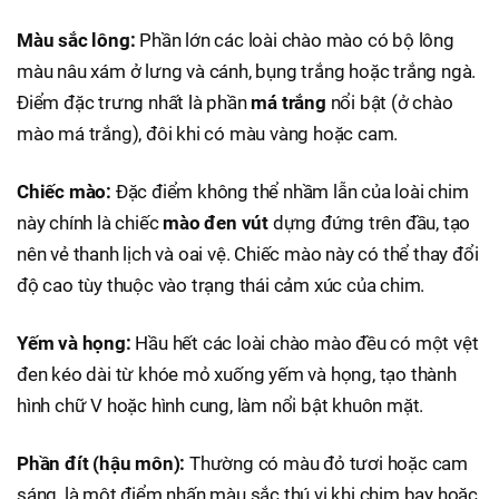
Màu sắc lông:
Phần lớn các loài chào mào có bộ lông
màu nâu xám ở lưng và cánh, bụng trắng hoặc trắng ngà.
Điểm đặc trưng nhất là phần
má trắng
nổi bật (ở chào
mào má trắng), đôi khi có màu vàng hoặc cam.
Chiếc mào:
Đặc điểm không thể nhầm lẫn của loài chim
này chính là chiếc
mào đen vút
dựng đứng trên đầu, tạo
nên vẻ thanh lịch và oai vệ. Chiếc mào này có thể thay đổi
độ cao tùy thuộc vào trạng thái cảm xúc của chim.
Yếm và họng:
Hầu hết các loài chào mào đều có một vệt
đen kéo dài từ khóe mỏ xuống yếm và họng, tạo thành
hình chữ V hoặc hình cung, làm nổi bật khuôn mặt.
Phần đít (hậu môn):
Thường có màu đỏ tươi hoặc cam
sáng, là một điểm nhấn màu sắc thú vị khi chim bay hoặc