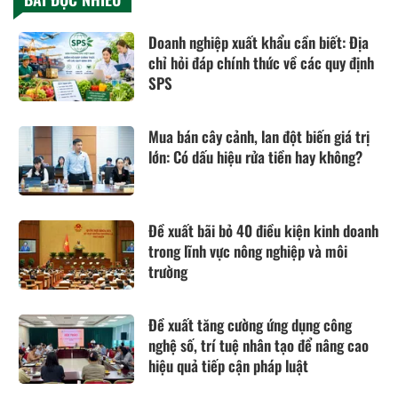
Doanh nghiệp xuất khẩu cần biết: Địa
chỉ hỏi đáp chính thức về các quy định
SPS
Mua bán cây cảnh, lan đột biến giá trị
lớn: Có dấu hiệu rửa tiền hay không?
Đề xuất bãi bỏ 40 điều kiện kinh doanh
trong lĩnh vực nông nghiệp và môi
trường
Đề xuất tăng cường ứng dụng công
nghệ số, trí tuệ nhân tạo để nâng cao
hiệu quả tiếp cận pháp luật