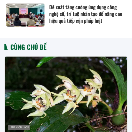
Đề xuất tăng cường ứng dụng công
nghệ số, trí tuệ nhân tạo để nâng cao
hiệu quả tiếp cận pháp luật
CÙNG CHỦ ĐỀ
Thư viện SVC