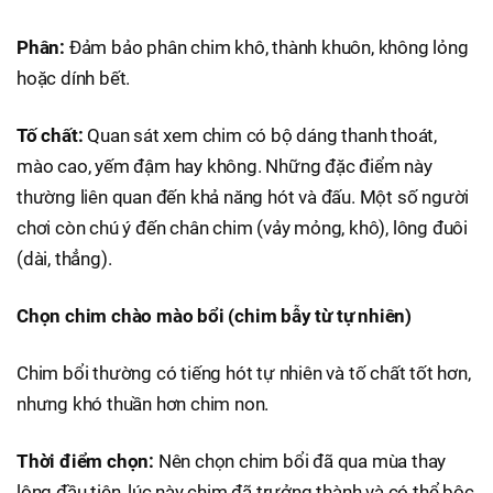
Phân:
Đảm bảo phân chim khô, thành khuôn, không lỏng
hoặc dính bết.
Tố chất:
Quan sát xem chim có bộ dáng thanh thoát,
mào cao, yếm đậm hay không. Những đặc điểm này
thường liên quan đến khả năng hót và đấu. Một số người
chơi còn chú ý đến chân chim (vảy mỏng, khô), lông đuôi
(dài, thẳng).
Chọn chim chào mào bổi (chim bẫy từ tự nhiên)
Chim bổi thường có tiếng hót tự nhiên và tố chất tốt hơn,
nhưng khó thuần hơn chim non.
Thời điểm chọn:
Nên chọn chim bổi đã qua mùa thay
lông đầu tiên, lúc này chim đã trưởng thành và có thể bộc