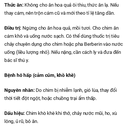
Thức ăn:
Không cho ăn hoa quả ôi thiu, thức ăn lạ. Nếu
thay cám, nên trộn cám cũ và mới theo tỉ lệ tăng dần.
Điều trị:
Ngừng cho ăn hoa quả, mồi tươi. Cho chim ăn
cám khô và uống nước sạch. Có thể dùng thuốc trị tiêu
chảy chuyên dụng cho chim hoặc pha Berberin vào nước
uống (liều lượng nhỏ). Nếu nặng, cần cách ly và đưa đến
bác sĩ thú y.
Bệnh hô hấp (cảm cúm, khò khè)
Nguyên nhân:
Do chim bị nhiễm lạnh, gió lùa, thay đổi
thời tiết đột ngột, hoặc chuồng trại ẩm thấp.
Dấu hiệu:
Chim khò khè khi thở, chảy nước mũi, ho, xù
lông, ủ rũ, bỏ ăn.