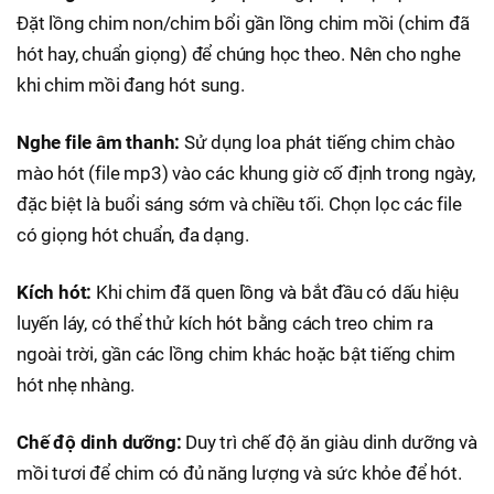
Đặt lồng chim non/chim bổi gần lồng chim mồi (chim đã
hót hay, chuẩn giọng) để chúng học theo. Nên cho nghe
khi chim mồi đang hót sung.
Nghe file âm thanh:
Sử dụng loa phát tiếng chim chào
mào hót (file mp3) vào các khung giờ cố định trong ngày,
đặc biệt là buổi sáng sớm và chiều tối. Chọn lọc các file
có giọng hót chuẩn, đa dạng.
Kích hót:
Khi chim đã quen lồng và bắt đầu có dấu hiệu
luyến láy, có thể thử kích hót bằng cách treo chim ra
ngoài trời, gần các lồng chim khác hoặc bật tiếng chim
hót nhẹ nhàng.
Chế độ dinh dưỡng:
Duy trì chế độ ăn giàu dinh dưỡng và
mồi tươi để chim có đủ năng lượng và sức khỏe để hót.