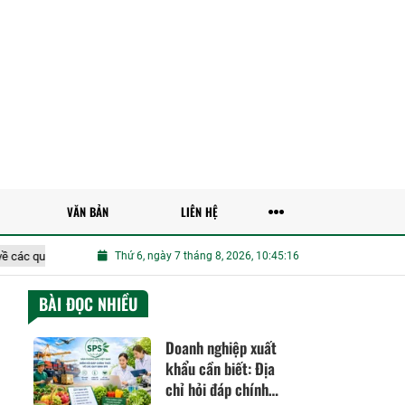
VĂN BẢN
LIÊN HỆ
 định SPS
Đề xuất tăng cường ứng dụng công nghệ số, trí tuệ nhân tạo 
Thứ 6, ngày 7 tháng 8, 2026, 10:45:17
BÀI ĐỌC NHIỀU
Doanh nghiệp xuất
khẩu cần biết: Địa
chỉ hỏi đáp chính