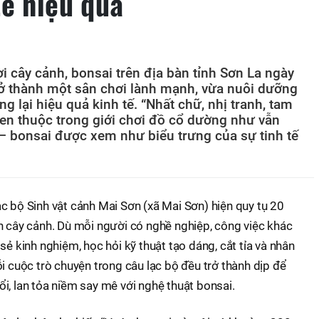
tế hiệu quả
 cây cảnh, bonsai trên địa bàn tỉnh Sơn La ngày
rở thành một sân chơi lành mạnh, vừa nuôi dưỡng
 lại hiệu quả kinh tế. “Nhất chữ, nhị tranh, tam
uen thuộc trong giới chơi đồ cổ dường như vẫn
h – bonsai được xem như biểu trưng của sự tinh tế
c bộ Sinh vật cảnh Mai Sơn (xã Mai Sơn) hiện quy tụ 20
h cây cảnh. Dù mỗi người có nghề nghiệp, công việc khác
sẻ kinh nghiệm, học hỏi kỹ thuật tạo dáng, cắt tỉa và nhân
i cuộc trò chuyện trong câu lạc bộ đều trở thành dịp để
i, lan tỏa niềm say mê với nghệ thuật bonsai.