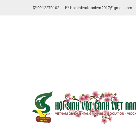
0912270102
hoisinhvatcanhvn2017@gmail.com