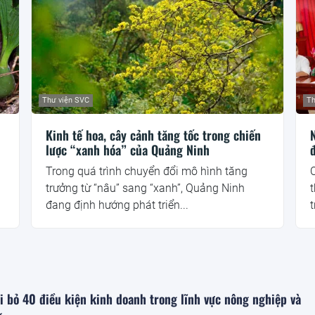
Thư viện SVC
Th
Kinh tế hoa, cây cảnh tăng tốc trong chiến
lược “xanh hóa” của Quảng Ninh
Trong quá trình chuyển đổi mô hình tăng
C
trưởng từ “nâu” sang “xanh”, Quảng Ninh
đang định hướng phát triển...
t
i bỏ 40 điều kiện kinh doanh trong lĩnh vực nông nghiệp và
g