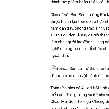
thành tác phẩm hoàn thiện, có k
Chia sẻ với Báo Sơn La, ông Bùi M
được thành lập trên cơ sở hợp nh
năm gần đây, phong trào sinh vật 
Từ thú vui đơn lẻ, nay đã trở thà
làm cho người lao động. Hằng nă
nghề cho người chơi, tổ chức cho
ngoài tỉnh.
Phong trào sinh vật cảnh đã la
Toàn tỉnh hiện có 41 chi hội sinh
biểu cấp Trung ương và 69 nhà vư
Châu, Mai Sơn, Tô Hiệu, Chiềng S
trung bình gần 1 tỷ đồng mỗi nă