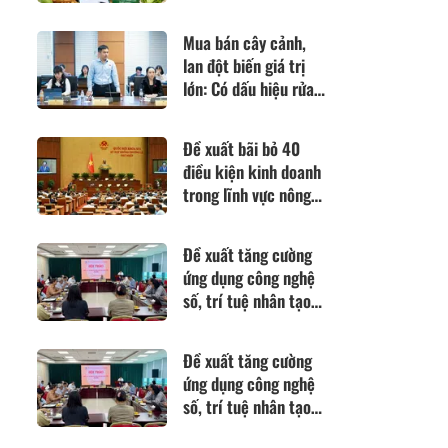
thức về các quy định
SPS
Mua bán cây cảnh,
lan đột biến giá trị
lớn: Có dấu hiệu rửa
tiền hay không?
Đề xuất bãi bỏ 40
điều kiện kinh doanh
trong lĩnh vực nông
nghiệp và môi trường
Đề xuất tăng cường
ứng dụng công nghệ
số, trí tuệ nhân tạo
để nâng cao hiệu quả
tiếp cận pháp luật
Đề xuất tăng cường
ứng dụng công nghệ
số, trí tuệ nhân tạo
để nâng cao hiệu quả