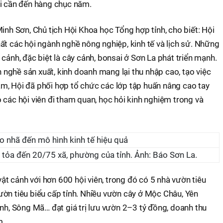
hi cần đến hàng chục năm.
inh Sơn, Chủ tịch Hội Khoa học Tổng hợp tỉnh, cho biết: Hội
ất các hội ngành nghề nông nghiệp, kinh tế và lịch sử. Những
cảnh, đặc biệt là cây cảnh, bonsai ở Sơn La phát triển mạnh.
nh nghề sản xuất, kinh doanh mang lại thu nhập cao, tạo việc
m, Hội đã phối hợp tổ chức các lớp tập huấn nâng cao tay
 các hội viên đi tham quan, học hỏi kinh nghiệm trong và
n tỏa đến 20/75 xã, phường của tỉnh. Ảnh: Báo Sơn La.
 vật cảnh với hơn 600 hội viên, trong đó có 5 nhà vườn tiêu
ờn tiêu biểu cấp tỉnh. Nhiều vườn cây ở Mộc Châu, Yên
inh, Sông Mã… đạt giá trị lưu vườn 2–3 tỷ đồng, doanh thu
m.