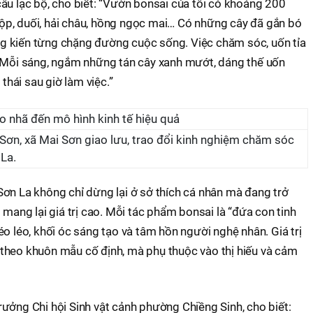
âu lạc bộ, cho biết: “Vườn bonsai của tôi có khoảng 200
, sộp, duối, hải châu, hồng ngọc mai… Có những cây đã gắn bó
g kiến từng chặng đường cuộc sống. Việc chăm sóc, uốn tỉa
. Mỗi sáng, ngắm những tán cây xanh mướt, dáng thế uốn
 thái sau giờ làm việc.”
 Sơn, xã Mai Sơn giao lưu, trao đổi kinh nghiệm chăm sóc
 La.
ơn La không chỉ dừng lại ở sở thích cá nhân mà đang trở
 mang lại giá trị cao. Mỗi tác phẩm bonsai là “đứa con tinh
éo léo, khối óc sáng tạo và tâm hồn người nghệ nhân. Giá trị
theo khuôn mẫu cố định, mà phụ thuộc vào thị hiếu và cảm
ưởng Chi hội Sinh vật cảnh phường Chiềng Sinh, cho biết: