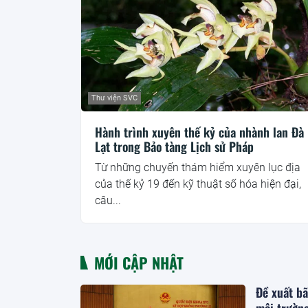
Thư viện SVC
Hành trình xuyên thế kỷ của nhành lan Đà
Lạt trong Bảo tàng Lịch sử Pháp
Từ những chuyến thám hiểm xuyên lục địa
của thế kỷ 19 đến kỹ thuật số hóa hiện đại,
câu...
MỚI CẬP NHẬT
Đề xuất bã
môi trườn