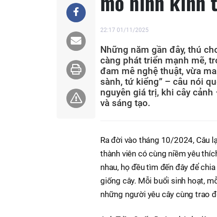
mô hình kinh 
22:17 01/11/2025
Những năm gần đây, thú chơi
càng phát triển mạnh mẽ, t
đam mê nghệ thuật, vừa mang
sành, tứ kiểng” – câu nói q
nguyên giá trị, khi cây cản
và sáng tạo.
Ra đời vào tháng 10/2024, Câu lạ
thành viên có cùng niềm yêu thíc
nhau, họ đều tìm đến đây để chia 
giống cây. Mỗi buổi sinh hoạt, mỗ
những người yêu cây cùng trao đổ