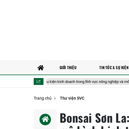
GIỚI THIỆU
TIN TỨC & SỰ KIỆN
xuất bãi bỏ 40 điều kiện kinh doanh trong lĩnh vực nông nghiệp và môi trường
Trang chủ
Thư viện SVC
Bonsai Sơn La: