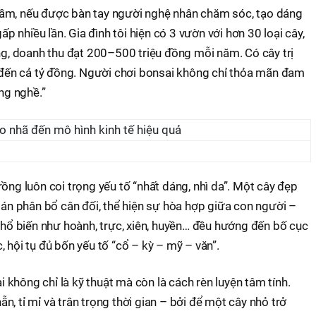
tầm, nếu được bàn tay người nghệ nhân chăm sóc, tạo dáng
gấp nhiều lần. Gia đình tôi hiện có 3 vườn với hơn 30 loại cây,
ồng, doanh thu đạt 200–500 triệu đồng mỗi năm. Có cây trị
n đến cả tỷ đồng. Người chơi bonsai không chỉ thỏa mãn đam
ng nghề.”
ồng luôn coi trọng yếu tố “nhất dáng, nhì da”. Một cây đẹp
 tán phân bổ cân đối, thể hiện sự hòa hợp giữa con người –
 phổ biến như hoành, trực, xiên, huyền… đều hướng đến bố cục
 hội tụ đủ bốn yếu tố “cổ – kỳ – mỹ – văn”.
không chỉ là kỹ thuật mà còn là cách rèn luyện tâm tính.
, tỉ mỉ và trân trọng thời gian – bởi để một cây nhỏ trở