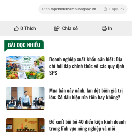
Theo
tapchivietnamhuongsac.vn
Copy link
0
Thích
Chia sẻ
In
BÀI ĐỌC NHIỀU
Doanh nghiệp xuất khẩu cần biết: Địa
chỉ hỏi đáp chính thức về các quy định
SPS
Mua bán cây cảnh, lan đột biến giá trị
lớn: Có dấu hiệu rửa tiền hay không?
Đề xuất bãi bỏ 40 điều kiện kinh doanh
trong lĩnh vực nông nghiệp và môi