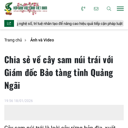
ệ số, trí tuệ nhân tạo để nâng cao hiệu quả tiếp cận pháp luật
Mua bán
Trang chủ
Ảnh và Video
Chia sẻ về cây sam núi trái với
Giám đốc Bảo tàng tỉnh Quảng
Ngãi
19:56 18/01/2026
Cây sam núi trái là loài cây rừng bản địa, xuất