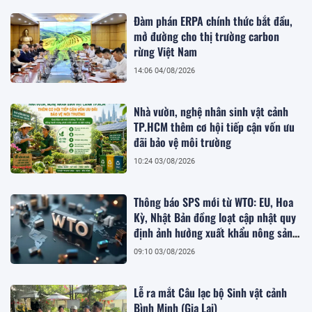
Đàm phán ERPA chính thức bắt đầu,
mở đường cho thị trường carbon
rừng Việt Nam
14:06 04/08/2026
Nhà vườn, nghệ nhân sinh vật cảnh
TP.HCM thêm cơ hội tiếp cận vốn ưu
đãi bảo vệ môi trường
10:24 03/08/2026
Thông báo SPS mới từ WTO: EU, Hoa
Kỳ, Nhật Bản đồng loạt cập nhật quy
định ảnh hưởng xuất khẩu nông sản
Việt
09:10 03/08/2026
Lễ ra mắt Câu lạc bộ Sinh vật cảnh
Bình Minh (Gia Lai)