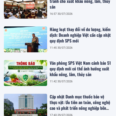
tranh cho xuất khẩu nông, lâm, thủy
sản
16:57 30/07/2026
Hàng loạt thay đổi về dư lượng, kiểm
dịch: Doanh nghiệp Việt cần cập nhật
quy định SPS mới
11:45 30/07/2026
Văn phòng SPS Việt Nam cảnh báo 51
quy định mới có thể ảnh hưởng xuất
khẩu nông, lâm, thủy sản
11:42 30/07/2026
Cập nhật Danh mục thuốc bảo vệ
thực vật: Ưu tiên an toàn, công nghệ
cao và phát triển nông nghiệp bền
vững
17:43 29/07/2026