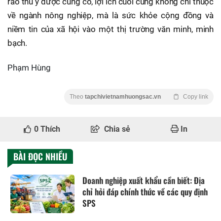
rào thú y được củng cố, lợi ích cuối cùng không chỉ thuộc
về ngành nông nghiệp, mà là sức khỏe cộng đồng và
niềm tin của xã hội vào một thị trường văn minh, minh
bạch.
Phạm Hùng
Theo
tapchivietnamhuongsac.vn
Copy link
0
Thích
Chia sẻ
In
BÀI ĐỌC NHIỀU
Doanh nghiệp xuất khẩu cần biết: Địa
chỉ hỏi đáp chính thức về các quy định
SPS