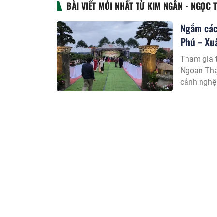
BÀI VIẾT MỚI NHẤT TỪ KIM NGÂN - NGỌC 
Ngắm các 
Phú – Xu
Tham gia t
Ngoạn Thạ
cảnh nghệ 
hình khối,
08:20 09/01/2
niềm đam 