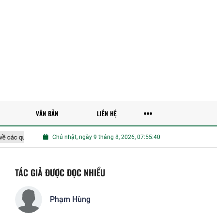
VĂN BẢN
LIÊN HỆ
các quy định SPS
Chủ nhật, ngày 9 tháng 8, 2026, 07:55:41
Đề xuất tăng cường ứng dụng công nghệ số, trí tuệ nh
TÁC GIẢ ĐƯỢC ĐỌC NHIỀU
Phạm Hùng