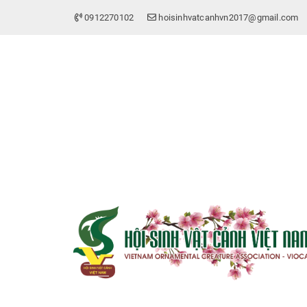
0912270102
hoisinhvatcanhvn2017@gmail.com