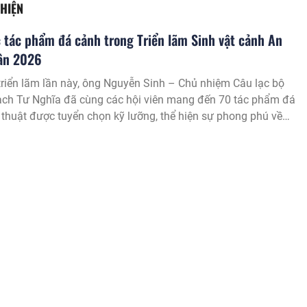
THIỆN
tác phẩm đá cảnh trong Triển lãm Sinh vật cảnh An
ân 2026
riển lãm lần này, ông Nguyễn Sinh – Chủ nhiệm Câu lạc bộ
ch Tư Nghĩa đã cùng các hội viên mang đến 70 tác phẩm đá
thuật được tuyển chọn kỹ lưỡng, thể hiện sự phong phú về
 bố cục và chiều sâu thẩm mỹ, phản ánh tinh thần sáng tạo và
026
mê của những người chơi đá cảnh Quảng Ngãi.