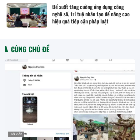
Đề xuất tăng cường ứng dụng công
nghệ số, trí tuệ nhân tạo để nâng cao
hiệu quả tiếp cận pháp luật
CÙNG CHỦ ĐỀ
Hội viên