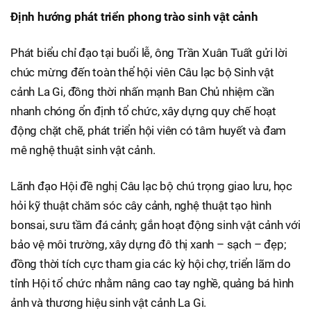
Định hướng phát triển phong trào sinh vật cảnh
Phát biểu chỉ đạo tại buổi lễ, ông Trần Xuân Tuất gửi lời
chúc mừng đến toàn thể hội viên Câu lạc bộ Sinh vật
cảnh La Gi, đồng thời nhấn mạnh Ban Chủ nhiệm cần
nhanh chóng ổn định tổ chức, xây dựng quy chế hoạt
động chặt chẽ, phát triển hội viên có tâm huyết và đam
mê nghệ thuật sinh vật cảnh.
Lãnh đạo Hội đề nghị Câu lạc bộ chú trọng giao lưu, học
hỏi kỹ thuật chăm sóc cây cảnh, nghệ thuật tạo hình
bonsai, sưu tầm đá cảnh; gắn hoạt động sinh vật cảnh với
bảo vệ môi trường, xây dựng đô thị xanh – sạch – đẹp;
đồng thời tích cực tham gia các kỳ hội chợ, triển lãm do
tỉnh Hội tổ chức nhằm nâng cao tay nghề, quảng bá hình
ảnh và thương hiệu sinh vật cảnh La Gi.