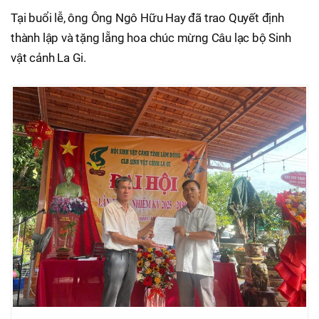
Tại buổi lễ, ông Ông Ngô Hữu Hay đã trao Quyết định
thành lập và tặng lẵng hoa chúc mừng Câu lạc bộ Sinh
vật cảnh La Gi.