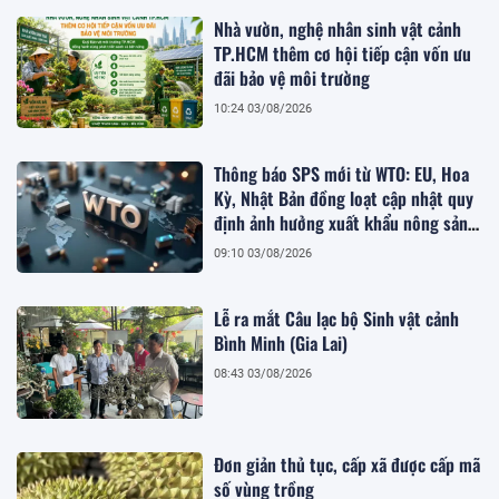
Nhà vườn, nghệ nhân sinh vật cảnh
TP.HCM thêm cơ hội tiếp cận vốn ưu
đãi bảo vệ môi trường
10:24 03/08/2026
Thông báo SPS mới từ WTO: EU, Hoa
Kỳ, Nhật Bản đồng loạt cập nhật quy
định ảnh hưởng xuất khẩu nông sản
Việt
09:10 03/08/2026
Lễ ra mắt Câu lạc bộ Sinh vật cảnh
Bình Minh (Gia Lai)
08:43 03/08/2026
Đơn giản thủ tục, cấp xã được cấp mã
số vùng trồng