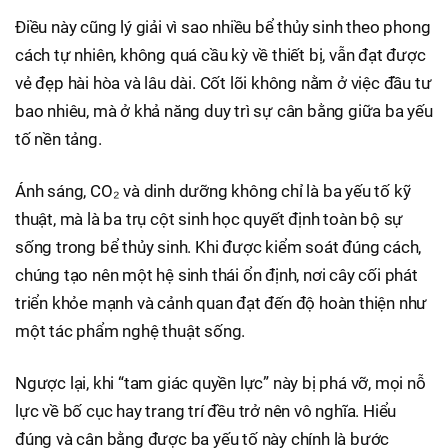
Điều này cũng lý giải vì sao nhiều bể thủy sinh theo phong
cách tự nhiên, không quá cầu kỳ về thiết bị, vẫn đạt được
vẻ đẹp hài hòa và lâu dài. Cốt lõi không nằm ở việc đầu tư
bao nhiêu, mà ở khả năng duy trì sự cân bằng giữa ba yếu
tố nền tảng.
Ánh sáng, CO₂ và dinh dưỡng không chỉ là ba yếu tố kỹ
thuật, mà là ba trụ cột sinh học quyết định toàn bộ sự
sống trong bể thủy sinh. Khi được kiểm soát đúng cách,
chúng tạo nên một hệ sinh thái ổn định, nơi cây cối phát
triển khỏe mạnh và cảnh quan đạt đến độ hoàn thiện như
một tác phẩm nghệ thuật sống.
Ngược lại, khi “tam giác quyền lực” này bị phá vỡ, mọi nỗ
lực về bố cục hay trang trí đều trở nên vô nghĩa. Hiểu
đúng và cân bằng được ba yếu tố này chính là bước