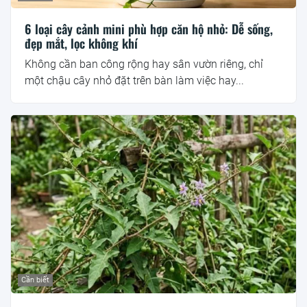
6 loại cây cảnh mini phù hợp căn hộ nhỏ: Dễ sống,
đẹp mắt, lọc không khí
Không cần ban công rộng hay sân vườn riêng, chỉ
một chậu cây nhỏ đặt trên bàn làm việc hay...
Cần biết