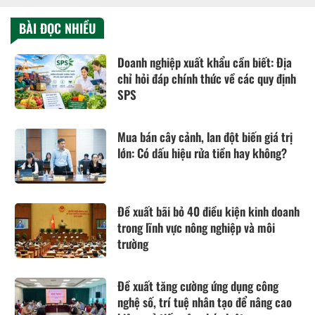
BÀI ĐỌC NHIỀU
Doanh nghiệp xuất khẩu cần biết: Địa
chỉ hỏi đáp chính thức về các quy định
SPS
Mua bán cây cảnh, lan đột biến giá trị
lớn: Có dấu hiệu rửa tiền hay không?
Đề xuất bãi bỏ 40 điều kiện kinh doanh
trong lĩnh vực nông nghiệp và môi
trường
Đề xuất tăng cường ứng dụng công
nghệ số, trí tuệ nhân tạo để nâng cao