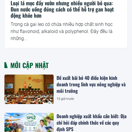
Loại lá mọc đầy vườn nhưng nhiều người bỏ qua:
Đun nước uống đúng cách có thể hỗ trợ gan hoạt
động khỏe hơn
Trong cà gai leo có chứa nhiều hợp chất sinh học
như flavonoid, alkaloid và polyphenol. Đây đều là
những...
MỚI CẬP NHẬT
Đề xuất bãi bỏ 40 điều kiện kinh
doanh trong lĩnh vực nông nghiệp và
môi trường
15 giờ trước
Doanh nghiệp xuất khẩu cần biết: Địa
chỉ hỏi đáp chính thức về các quy
định SPS